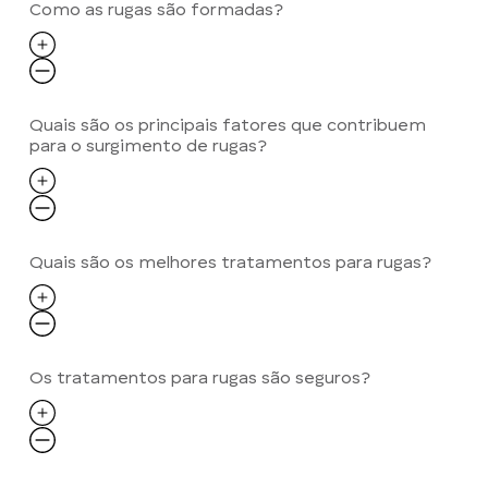
Como as rugas são formadas?
As rugas são formadas principalmente devido ao
Quais são os principais fatores que contribuem
envelhecimento natural da pele, perda de colágeno e elastina,
para o surgimento de rugas?
exposição ao sol e outros fatores como fumo e estresse.
Além do envelhecimento, fatores como exposição solar
Quais são os melhores tratamentos para rugas?
excessiva, tabagismo, má alimentação e expressões faciais
repetitivas também podem contribuir para o surgimento de
rugas.
Os tratamentos para rugas variam dependendo das
Os tratamentos para rugas são seguros?
necessidades e características individuais do paciente.
Opções comuns incluem preenchimento com ácido hialurônico,
toxina botulínica, laser, peelings químicos e microagulhamento.