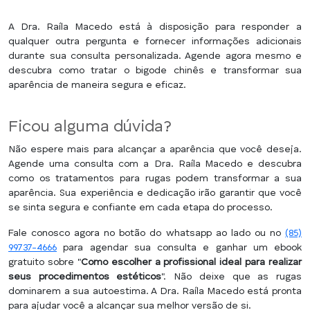
levando em consideração seus objetivos, histórico médico e
condição da pele.
Os tratamentos estéticos para rugas variam dependendo das
A Dra. Raíla Macedo está à disposição para responder a
necessidades do paciente. Além dos procedimentos médicos,
qualquer outra pergunta e fornecer informações adicionais
como preenchimento e toxina botulínica, há também opções
durante sua consulta personalizada. Agende agora mesmo e
como lasers fracionados, peelings químicos e
descubra como tratar o bigode chinês e transformar sua
microagulhamento, que são populares e eficazes no combate
aparência de maneira segura e eficaz.
às rugas.
Ficou alguma dúvida?
Não espere mais para alcançar a aparência que você deseja.
Agende uma consulta com a Dra. Raíla Macedo e descubra
como os tratamentos para rugas podem transformar a sua
aparência. Sua experiência e dedicação irão garantir que você
se sinta segura e confiante em cada etapa do processo.
Fale conosco agora no botão do whatsapp ao lado ou no
(85)
99737-4666
para agendar sua consulta e ganhar um ebook
gratuito sobre "
Como escolher a profissional ideal para realizar
seus procedimentos estéticos
". Não deixe que as rugas
dominarem a sua autoestima. A Dra. Raíla Macedo está pronta
para ajudar você a alcançar sua melhor versão de si.